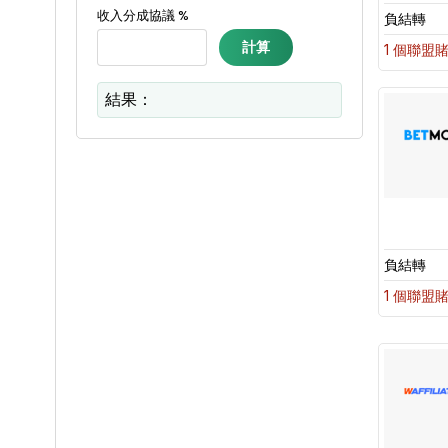
收入分成協議
%
負結轉
計算
1 個聯盟
結果：
負結轉
1 個聯盟