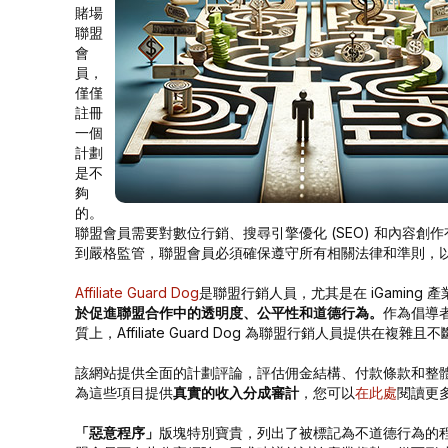
賭場
聯盟
會
員，
僅僅
註冊
一個
計劃
是不
夠
的。
聯盟會員需要對數位行銷、搜尋引擎優化 (SEO) 和內容創
到嚴格監管，聯盟會員必須確保遵守所有相關法律和準則，
Affiliate Guard Dog
是聯盟行銷人員，尤其是在 iGaming 
於促進聯盟合作中的透明度、公平性和道德行為。
作為倡導
質上，Affiliate Guard Dog 為聯盟行銷人員提供
該網站提供全面的計劃評論，評估佣金結構、付款條款和整體
為這些項目提供
真實的收入分成審計
，您可以
在此處
閱讀更
「惡意程序」
版塊特別寶貴，列出了被標記為不道德行為的