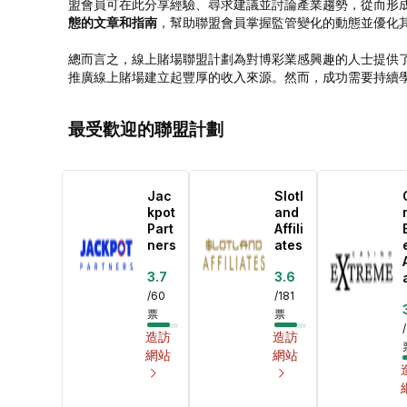
盟會員可在此分享經驗、尋求建議並討論產業趨勢，從而形
態的文章和指南
，幫助聯盟會員掌握監管變化的動態並優化
總而言之，線上賭場聯盟計劃為對博彩業感興趣的人士提供
推廣線上賭場建立起豐厚的收入來源。然而，成功需要持續
最受歡迎的聯盟計劃
Jac
Slotl
kpot
and
Part
Affili
ners
ates
3.7
3.6
/60
/181
票
票
造訪
造訪
網站
網站