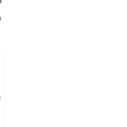
動
過
票