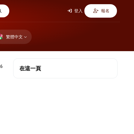
登入
報名
繁體中文
26
在這一頁
，