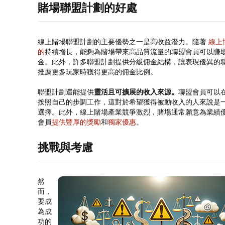
賭場聯盟計劃的好處
線上賭場聯盟計劃的主要優勢之一是高收益潛力。隨著
線上
的
持續增長，能夠為賭場帶來高品質流量的聯盟會員可以賺
金。此外，許多聯盟計劃提供分級佣金結構，讓表現優異的
推薦更多玩家時獲得更高的佣金比例。
聯盟計劃還能提供
靈活且可擴展的收入來源。
聯盟會員可以
按照自己的步調工作，這對於希望獲得被動收入的人來說是
選擇。此外，線上賭場產業競爭激烈，賭場通常願意為業績
會員
提供豐厚的獎勵
和
獨家優惠
。
挑戰與考慮
然
而，
要成
為成
功的