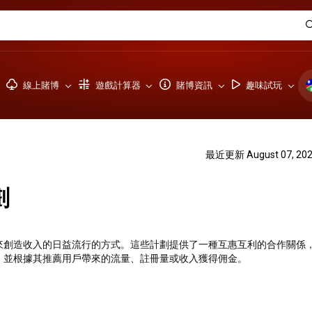
線上賭博
遊戲計算器
賭博資訊
趣味試玩
最近更新 August 07, 20
劃
來創造收入的日益流行的方式。這些計劃提供了一種互惠互利的合作關係
，並根據其推薦用戶帶來的流量、註冊量或收入獲得佣金。