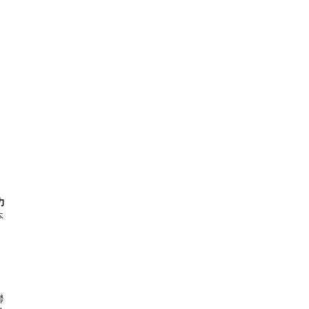
力
本
聯