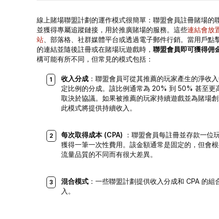
線上賭場聯盟計劃的運作模式很簡單：聯盟會員註冊賭場的
並獲得專屬追蹤鏈接，用於推廣賭場的服務。這些
連結會放
站
、部落格、社群媒體平台或透過電子郵件行銷。當用戶點
的連結並隨後註冊或在賭場玩遊戲時，
聯盟會員即可獲得佣
構可能有所不同，但常見的模式包括：
收入分成
：聯盟會員可從其推薦的玩家產生的淨收入
定比例的分成。該比例通常為 20% 到 50% 甚至
取決於協議。如果被推薦的玩家持續遊戲並為賭場創
此模式將提供持續收入。
每次取得成本 (CPA)
：聯盟會員每註冊並存款一位
獲得一筆一次性費用。該金額通常是固定的，但會根
流量品質的不同而有很大差異。
混合模式
：一些聯盟計劃提供收入分成和 CPA 的
入。