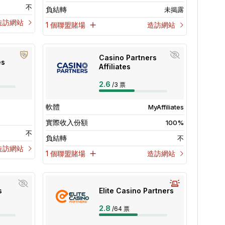
不
負結轉
未揭露
造訪網站
1 個聯盟賭場
造訪網站
Casino Partners
es
Affiliates
2.6
/3 票
軟體
MyAffiliates
實際收入份額
100%
不
負結轉
不
造訪網站
1 個聯盟賭場
造訪網站
s
Elite Casino Partners
2.8
/64 票