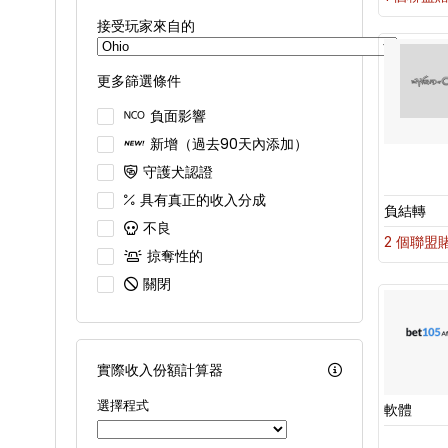
接受玩家來自的
更多篩選條件
負面影響
新增（過去90天內添加）
守護犬認證
具有真正的收入分成
負結轉
不良
2 個聯盟
掠奪性的
關閉
實際收入份額計算器
選擇程式
軟體