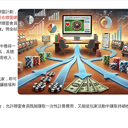
聯盟計劃，
置在聯盟網
擊聯盟會員
金。
佣金結
中獲得一
更高，具體
造收入，
玩家，即可
據賭場和
組合，允許聯盟會員既能賺取一次性註冊費用，又能從玩家活動中賺取持續