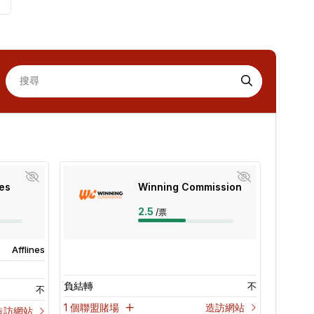
tes
Winning Commission
2.5
/票
Afflines
負結轉
不
不
1 個聯盟賭場
造訪網站
造訪網站